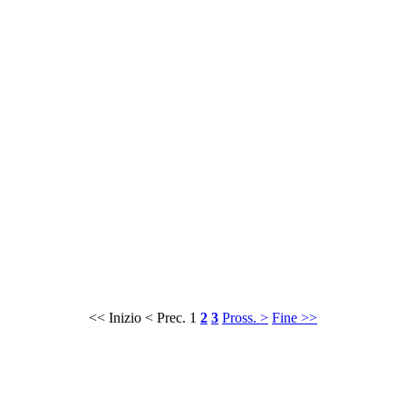
<< Inizio
< Prec.
1
2
3
Pross. >
Fine >>