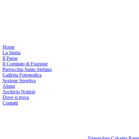
Home
La Storia
Il Paese
Il Comitato di Frazione
Parrocchia Santo Stefano
Galleria Fotografica
Sezione Sportiva
Alpini
Archivio Notizie
Dove si trova
Contatti
Triangolare Calcetto Rap