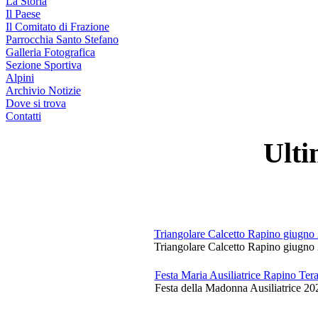
La Storia
Il Paese
Il Comitato di Frazione
Parrocchia Santo Stefano
Galleria Fotografica
Sezione Sportiva
Alpini
Archivio Notizie
Dove si trova
Contatti
Ulti
Triangolare Calcetto Rapino giugno
Triangolare Calcetto Rapino giugno 
Festa Maria Ausiliatrice Rapino Te
Festa della Madonna Ausiliatrice 20