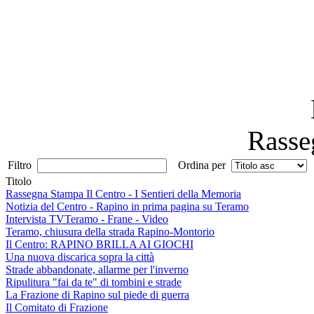
Rasse
Filtro
Ordina per
Titolo
Rassegna Stampa Il Centro - I Sentieri della Memoria
Notizia del Centro - Rapino in prima pagina su Teramo
Intervista TVTeramo - Frane - Video
Teramo, chiusura della strada Rapino-Montorio
Il Centro: RAPINO BRILLA AI GIOCHI
Una nuova discarica sopra la città
Strade abbandonate, allarme per l'inverno
Ripulitura "fai da te" di tombini e strade
La Frazione di Rapino sul piede di guerra
Il Comitato di Frazione