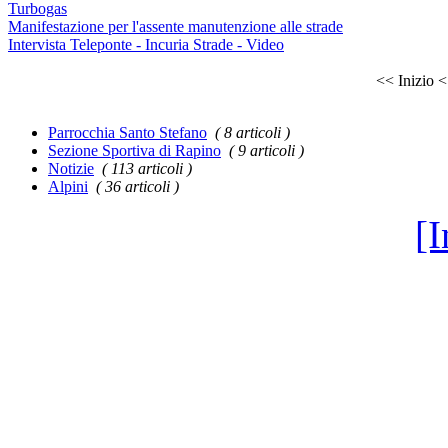
Turbogas
Manifestazione per l'assente manutenzione alle strade
Intervista Teleponte - Incuria Strade - Video
<< Inizio
<
Parrocchia Santo Stefano
( 8 articoli )
Sezione Sportiva di Rapino
( 9 articoli )
Notizie
( 113 articoli )
Alpini
( 36 articoli )
[I