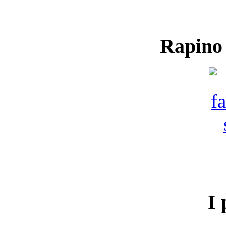
Rapino
I 