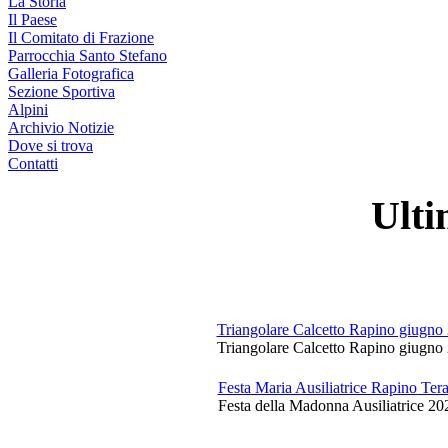
La Storia
Il Paese
Il Comitato di Frazione
Parrocchia Santo Stefano
Galleria Fotografica
Sezione Sportiva
Alpini
Archivio Notizie
Dove si trova
Contatti
Ulti
Triangolare Calcetto Rapino giugno
Triangolare Calcetto Rapino giugno 
Festa Maria Ausiliatrice Rapino Te
Festa della Madonna Ausiliatrice 20