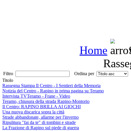
Home
S
Rasse
Filtro
Ordina per
Titolo
Rassegna Stampa Il Centro - I Sentieri della Memoria
Notizia del Centro - Rapino in prima pagina su Teramo
Intervista TVTeramo - Frane - Video
Teramo, chiusura della strada Rapino-Montorio
Il Centro: RAPINO BRILLA AI GIOCHI
Una nuova discarica sopra la città
Strade abbandonate, allarme per l'inverno
Ripulitura "fai da te" di tombini e strade
La Frazione di Rapino sul piede di guerra