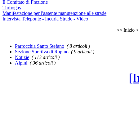
Il Comitato di Frazione
Turbogas
Manifestazione per l'assente manutenzione alle strade
Intervista Teleponte - Incuria Strade - Video
<< Inizio
<
Parrocchia Santo Stefano
( 8 articoli )
Sezione Sportiva di Rapino
( 9 articoli )
Notizie
( 113 articoli )
Alpini
( 36 articoli )
[I