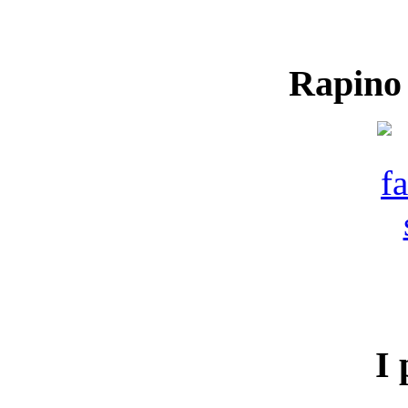
Rapino
I 