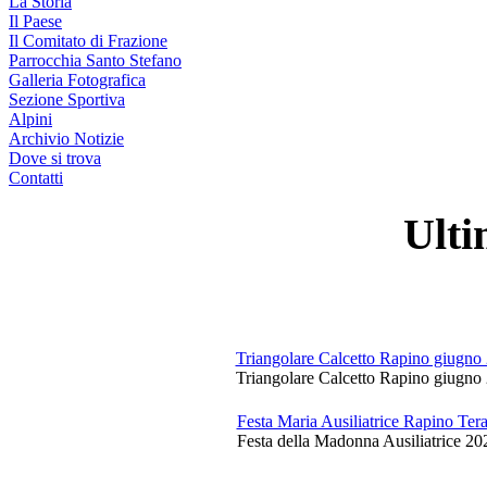
La Storia
Il Paese
Il Comitato di Frazione
Parrocchia Santo Stefano
Galleria Fotografica
Sezione Sportiva
Alpini
Archivio Notizie
Dove si trova
Contatti
Ulti
Triangolare Calcetto Rapino giugno
Triangolare Calcetto Rapino giugno 
Festa Maria Ausiliatrice Rapino Te
Festa della Madonna Ausiliatrice 20