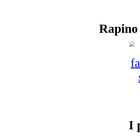
Rapino
I 