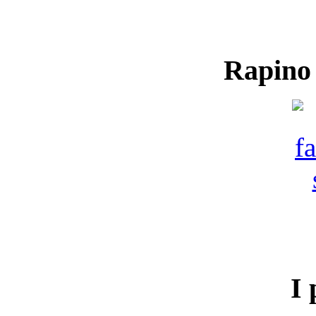
Rapino
I 