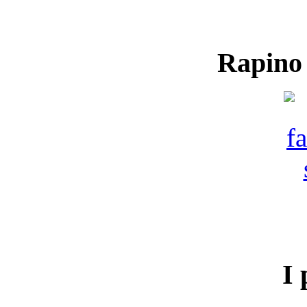
Rapino
I 