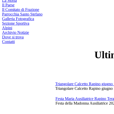
La Storia
Il Paese
Il Comitato di Frazione
Parrocchia Santo Stefano
Galleria Fotografica
Sezione Sportiva
Alpini
Archivio Notizie
Dove si trova
Contatti
Ulti
Triangolare Calcetto Rapino giugno
Triangolare Calcetto Rapino giugno 
Festa Maria Ausiliatrice Rapino Te
Festa della Madonna Ausiliatrice 20