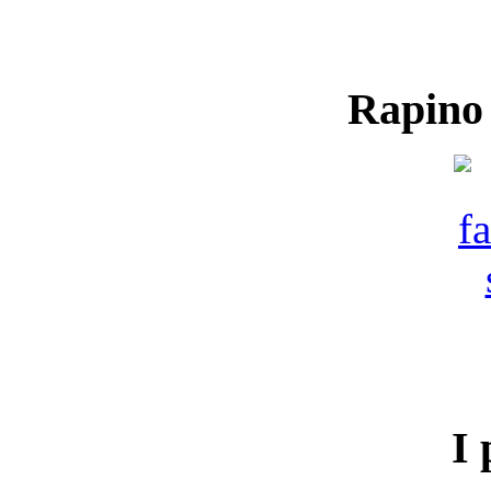
Rapino
I 