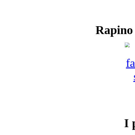
Rapino
I 