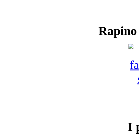
Rapino
I 