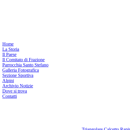
Home
La Storia
Il Paese
Il Comitato di Frazione
Parrocchia Santo Stefano
Galleria Fotografica
Sezione Sportiva
Alpini
Archivio Notizie
Dove si trova
Contatti
Triangolare Calcetto Rap