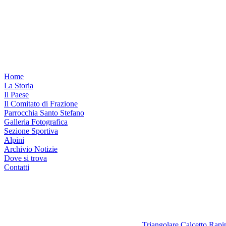
Home
La Storia
Il Paese
Il Comitato di Frazione
Parrocchia Santo Stefano
Galleria Fotografica
Sezione Sportiva
Alpini
Archivio Notizie
Dove si trova
Contatti
Triangolare Calcetto Rap