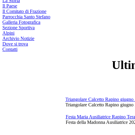
La Storia
Il Paese
Il Comitato di Frazione
Parrocchia Santo Stefano
Galleria Fotografica
Sezione Sportiva
Alpini
Archivio Notizie
Dove si trova
Contatti
Ulti
Triangolare Calcetto Rapino giugno
Triangolare Calcetto Rapino giugno 
Festa Maria Ausiliatrice Rapino Te
Festa della Madonna Ausiliatrice 20