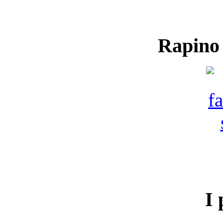
Rapino
I 