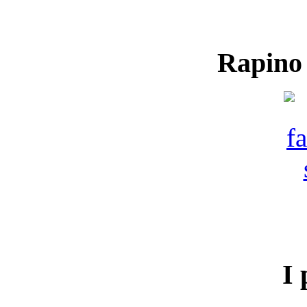
Rapino
I 