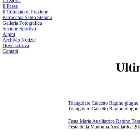
La Storia
Il Paese
Il Comitato di Frazione
Parrocchia Santo Stefano
Galleria Fotografica
Sezione Sportiva
Alpini
Archivio Notizie
Dove si trova
Contatti
Ulti
Triangolare Calcetto Rapino giugno
Triangolare Calcetto Rapino giugno 
Festa Maria Ausiliatrice Rapino Te
Festa della Madonna Ausiliatrice 20