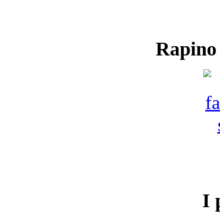
Rapino
I 