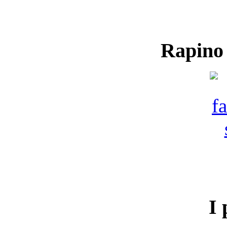
Rapino
I 