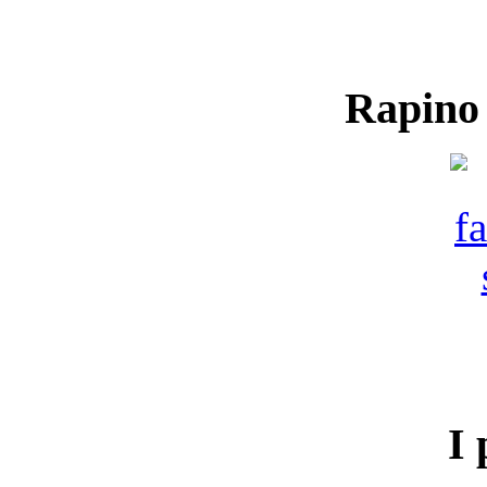
Rapino
I 