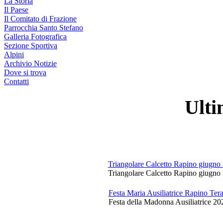
La Storia
Il Paese
Il Comitato di Frazione
Parrocchia Santo Stefano
Galleria Fotografica
Sezione Sportiva
Alpini
Archivio Notizie
Dove si trova
Contatti
Ulti
Triangolare Calcetto Rapino giugno
Triangolare Calcetto Rapino giugno 
Festa Maria Ausiliatrice Rapino Te
Festa della Madonna Ausiliatrice 20