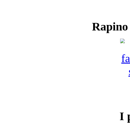
Rapino
I 