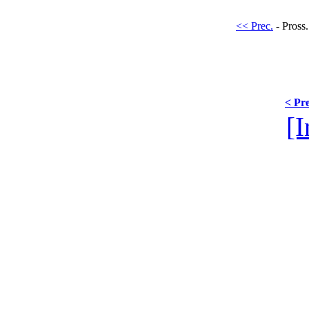
<< Prec.
- Pross.
< Pre
[I