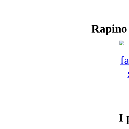
Rapino
I 